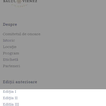
Despre
Comitetul de onoare
Istoric
Locație
Program
Etichetă
Parteneri
Ediții anterioare
Ediția I
Ediția II
Ediția III