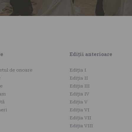
re
Ediții anterioare
etul de onoare
Ediția I
c
Ediția II
ie
Ediția III
ram
Ediția IV
tă
Ediția V
eri
Ediția VI
Ediția VII
Ediția VIII