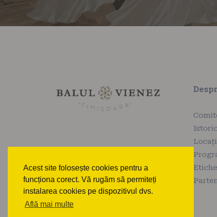
Desp
Comit
Istori
Locaț
Prog
Etiche
Acest site folosește cookies pentru a
funcționa corect. Vă rugăm să permiteți
Parten
instalarea cookies pe dispozitivul dvs.
Află mai multe