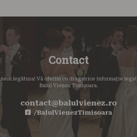
Contact
inem legătura! Vă oferim cu drag orice informație lega
Balul Vienez Timișoara.
contact@balulvienez.ro
/BalulVienezTimisoara