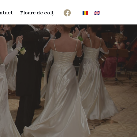
Selectați limba dvs
ntact
Floare de colț