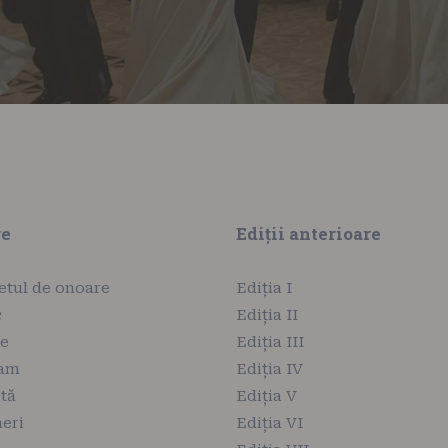
re
Ediții anterioare
etul de onoare
Ediția I
c
Ediția II
ie
Ediția III
ram
Ediția IV
tă
Ediția V
eri
Ediția VI