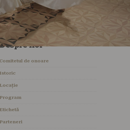
Despre noi
Comitetul de onoare
Istoric
Locație
Program
Etichetă
Parteneri