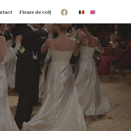
Selectați limba dvs
ntact
Floare de colț