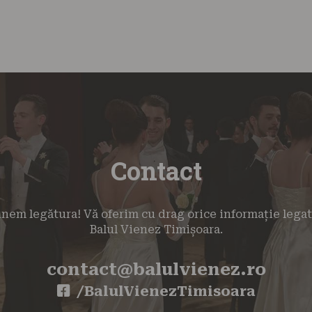
Contact
inem legătura! Vă oferim cu drag orice informație lega
Balul Vienez Timișoara.
contact@balulvienez.ro
/BalulVienezTimisoara