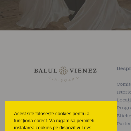
Desp
Comit
Istori
Locaț
Prog
Acest site folosește cookies pentru a
Etiche
funcționa corect. Vă rugăm să permiteți
Parten
instalarea cookies pe dispozitivul dvs.