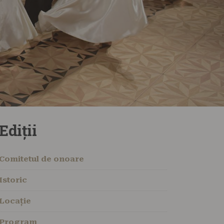
Ediții
Comitetul de onoare
Istoric
Locație
Program