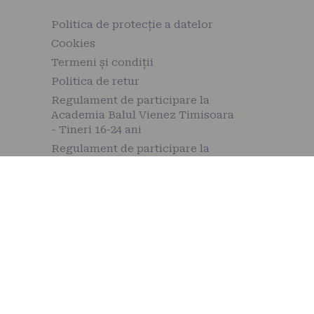
Politica de protecție a datelor
Cookies
Termeni și condiții
Politica de retur
Regulament de participare la
Academia Balul Vienez Timisoara
- Tineri 16-24 ani
Regulament de participare la
Academia Balul Vienez Timisoara
Copii 6-12 ani