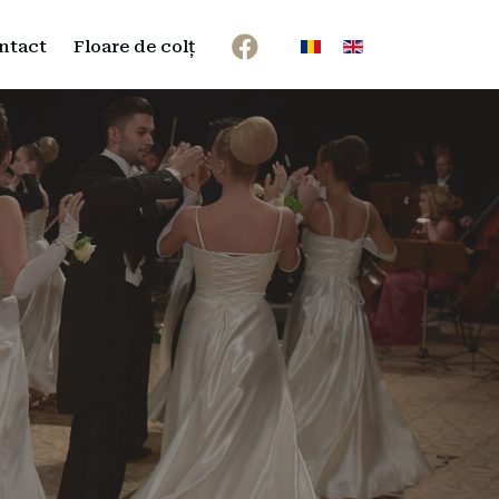
Selectați limba dvs
ntact
Floare de colț