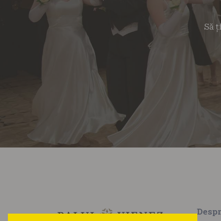
Să ț
Desp