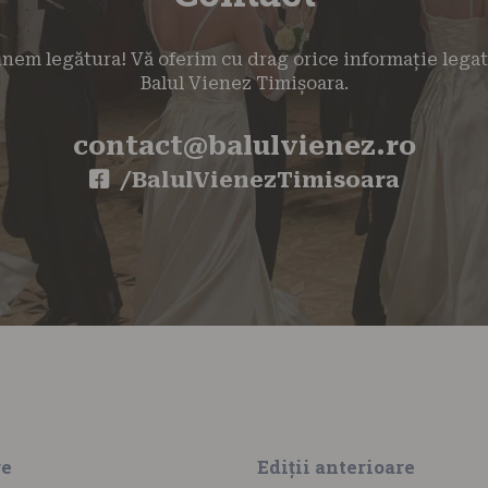
inem legătura! Vă oferim cu drag orice informație lega
Balul Vienez Timișoara.
contact@balulvienez.ro
/BalulVienezTimisoara
re
Ediții anterioare