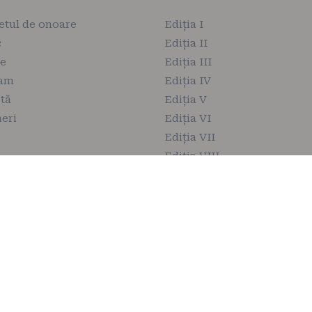
etul de onoare
Ediția I
c
Ediția II
ie
Ediția III
ram
Ediția IV
tă
Ediția V
eri
Ediția VI
Ediția VII
Ediția VIII
Ediția IX
Ediția X
Ediția XI
Ediția XII