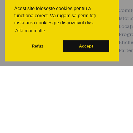
Acest site folosește cookies pentru a
Comit
funcționa corect. Vă rugăm să permiteți
Istori
instalarea cookies pe dispozitivul dvs.
Locaț
Află mai multe
Prog
Etiche
Refuz
Accept
Parten