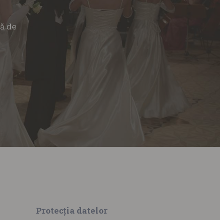
tă de
Protecția datelor